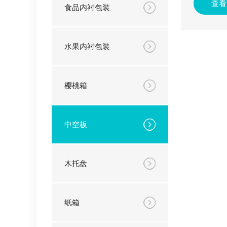
查看
食品内衬包装
水果内衬包装
樱桃箱
中空板
木托盘
纸箱