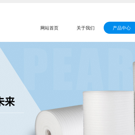
网站首页
关于我们
产品中心