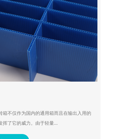
转箱不仅作为国内的通用箱而且在输出入用的
发挥了它的威力。由于轻量...